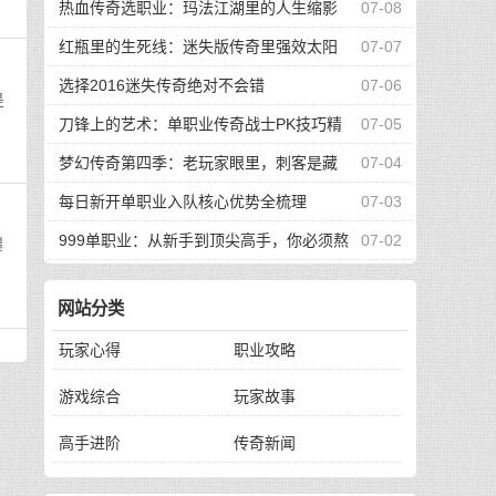
的升级路
热血传奇选职业：玛法江湖里的人生缩影
07-08
红瓶里的生死线：迷失版传奇里强效太阳
07-07
水的逆袭传奇
选择2016迷失传奇绝对不会错
07-06
是
刀锋上的艺术：单职业传奇战士PK技巧精
07-05
要
梦幻传奇第四季：老玩家眼里，刺客是藏
07-04
在阴影里的艺术
每日新开单职业入队核心优势全梳理
07-03
999单职业：从新手到顶尖高手，你必须熬
07-02
爆
过的四道生死关
网站分类
玩家心得
职业攻略
游戏综合
玩家故事
高手进阶
传奇新闻