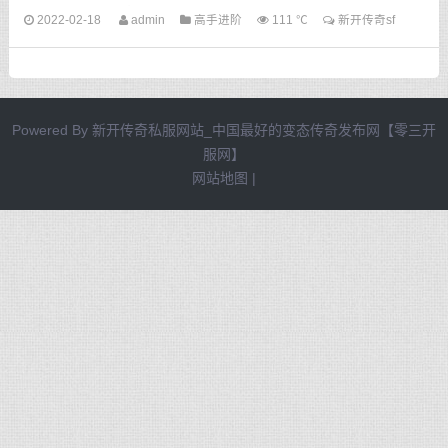
别是在玩新开传奇sf的时候，只要我有很多的好兄弟，我就能...
2022-02-18
admin
高手进阶
111 ℃
新开传奇sf
Powered By
新开传奇私服网站_中国最好的变态传奇发布网【零三开
服网】
网站地图
|