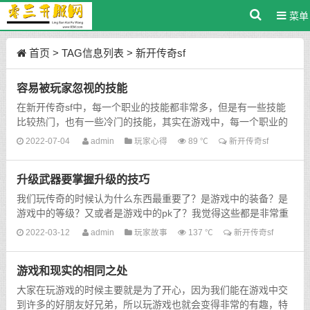
菜单
首页
> TAG信息列表 > 新开传奇sf
容易被玩家忽视的技能
在新开传奇sf中，每一个职业的技能都非常多，但是有一些技能
比较热门，也有一些冷门的技能，其实在游戏中，每一个职业的
技能都有它的用处，只要我们在合理的时候使用出来，才能看到
2022-07-04
admin
玩家心得
89 ℃
新开传奇sf
这...
升级武器要掌握升级的技巧
我们玩传奇的时候认为什么东西最重要了？是游戏中的装备？是
游戏中的等级？又或者是游戏中的pk了？我觉得这些都是非常重
要的，那么升级和pk需要什么作为最强大的支撑呢！我想很多
2022-03-12
admin
玩家故事
137 ℃
新开传奇sf
玩...
游戏和现实的相同之处
大家在玩游戏的时候主要就是为了开心，因为我们能在游戏中交
到许多的好朋友好兄弟，所以玩游戏也就会变得非常的有趣，特