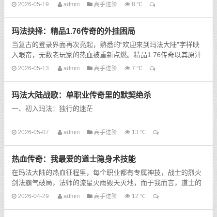
一扇通往青春的门，里面回荡着当年组队刷怪的呐喊，...
2026-05-19
admin
高手进阶
8 ℃
玛法抉择：精品1.76传奇的外挂困局
当复古的登录界面再次亮起，熟悉的“欢迎来到玛法大陆”字样映
入眼帘，无数老玩家的热血被重新点燃。精品1.76传奇以其原汁
原味的设定、平衡的职业体系和慢节奏的成长...
2026-05-13
admin
高手进阶
7 ℃
玛法大陆战歌：单职业传奇里的默契绝杀
一、初入玛法：独行的迷茫
第一次踏入玛法大陆，我被单职业传奇里纯粹的热血氛围深深吸
2026-05-07
admin
高手进阶
13 ℃
引。没有繁杂的职业分支，所有人都手握屠龙刀，肩扛裁决杖，
技能树指向同一种极致的战斗风格。...
热血传奇：我最爱的道士隐身术技能
在玛法大陆的热血征程里，每个职业都有专属神技，战士的烈火
剑法霸气破局，法师的流星火雨毁天灭地，而于我而言，道士的
隐身术，才是藏在岁月里最动人的传奇，它没有惊天动地的伤
2026-04-29
admin
高手进阶
12 ℃
害，却用低...