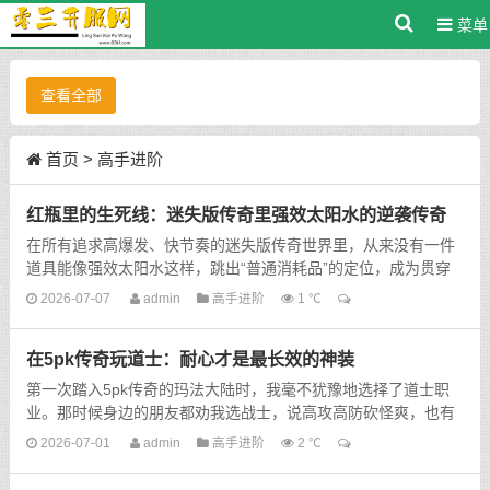
菜单
查看全部
首页
>
高手进阶
红瓶里的生死线：迷失版传奇里强效太阳水的逆袭传奇
在所有追求高爆发、快节奏的迷失版传奇世界里，从来没有一件
道具能像强效太阳水这样，跳出“普通消耗品”的定位，成为贯穿
你整个冒险生涯的“生死底牌”。它...
2026-07-07
admin
高手进阶
1 ℃
在5pk传奇玩道士：耐心才是最长效的神装
第一次踏入5pk传奇的玛法大陆时，我毫不犹豫地选择了道士职
业。那时候身边的朋友都劝我选战士，说高攻高防砍怪爽，也有
人推荐法师，说群攻刷怪升级快，可我偏偏被道士腰间那把乌木
2026-07-01
admin
高手进阶
2 ℃
剑...