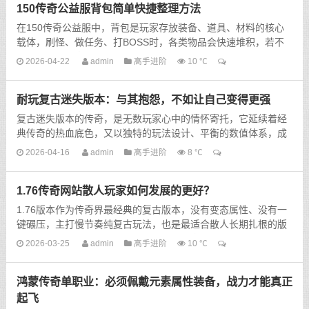
150传奇公益服背包简单快捷整理方法
在150传奇公益服中，背包是玩家存放装备、道具、材料的核心
载体，刷怪、做任务、打BOSS时，各类物品会快速堆积，若不
及时整理，很容易出现背包满格、无法拾取关键物品的情况，既
2026-04-22
admin
高手进阶
10 ℃
影响刷...
耐玩复古迷失版本：与其抱怨，不如让自己变得更强
复古迷失版本的传奇，是无数玩家心中的情怀寄托，它延续着经
典传奇的热血底色，又以独特的玩法设计、平衡的数值体系，成
为一款极具耐玩性的作品。在这片充满挑战的玛法大陆上，有人
2026-04-16
admin
高手进阶
8 ℃
一...
1.76传奇网站散人玩家如何发展的更好？
1.76版本作为传奇界最经典的复古版本，没有变态属性、没有一
键碾压，主打慢节奏纯复古玩法，也是最适合散人长期扎根的版
本。相比于氪金大佬和行会团队，散人玩家无靠山、无初始资
2026-03-25
admin
高手进阶
10 ℃
源...
鸿蒙传奇单职业：必须佩戴元素属性装备，战力才能真正
起飞