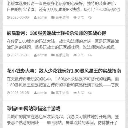
老版本迷失传奇一直是很多老玩家的心头好，独特的装备进阶、
自由的打宝节奏，还有刀刀见血的PK快感，吸引了不少新玩家也
进来入坑。但很多刚接触老迷失的新手，刚进服没两天，就被老
2026-06-06
admin
高手进阶
6 ℃
玩...
破盾斩月：180服务端战士轻松杀法师的实战心得
在传奇1.80版本的玛法大陆，战士和法师的对决一直是玩家最津
津乐道的话题。很多玩战士的玩家都吐槽，说法师跑起来像风，
冰咆哮砸得你抬不起头，根本追不上也打不到，战士打法师就是
2026-05-31
admin
高手进阶
9 ℃
天...
花小钱办大事：散人少花钱玩好1.80暴风星王的实战指南
在无数传奇老玩家的心中，1.80版本永远是不可替代的经典，而
1.80暴风星王更是把复古传奇的平衡和爽感做到了极致——它既
保留了1.80版本原本的升级、打宝、攻沙的核心...
2026-05-25
admin
高手进阶
6 ℃
珍惜999网站珍惜这个游戏
当城市的霓虹在暮色里次第亮起，我总会习惯性地打开电脑，登
录那个熟悉的网址——999网站。屏幕跳转的瞬间，仿佛推开了