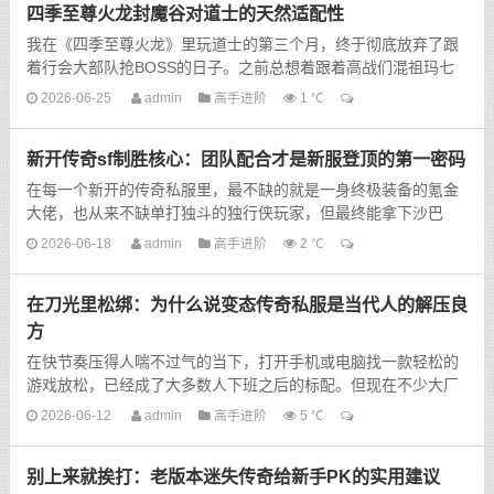
四季至尊火龙封魔谷对道士的天然适配性
我在《四季至尊火龙》里玩道士的第三个月，终于彻底放弃了跟
着行会大部队抢BOSS的日子。之前总想着跟着高战们混祖玛七
层、蹲赤月巢穴，结果每次刚刷新BOSS，就被各大行会的队伍
2026-06-25
admin
高手进阶
1 ℃
围...
新开传奇sf制胜核心：团队配合才是新服登顶的第一密码
在每一个新开的传奇私服里，最不缺的就是一身终极装备的氪金
大佬，也从来不缺单打独斗的独行侠玩家，但最终能拿下沙巴
克、垄断全服顶级资源的，永远不是某一个战力顶尖的个人，而
2026-06-18
admin
高手进阶
2 ℃
是一...
在刀光里松绑：为什么说变态传奇私服是当代人的解压良
方
在快节奏压得人喘不过气的当下，打开手机或电脑找一款轻松的
游戏放松，已经成了大多数人下班之后的标配。但现在不少大厂
手游，要么是任务堆成山，每天不做满两小时日常就跟不上版
2026-06-12
admin
高手进阶
5 ℃
本...
别上来就挨打：老版本迷失传奇给新手PK的实用建议