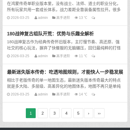
在鸿蒙传奇单职业版本里，没有战士、法师、道士的职业分化，
所有玩家共用一套成长体系，战力差距全靠装备属性拉开。很多
新手玩家前期只盯着攻击、防御、血量等基础面板属性，忽略
2026-03-25
admin
高手进阶
13 ℃
了...
180战神复古组队开荒：优势与乐趣全解析
180战神复古作为经典传奇怀旧版本，主打慢节奏、高还原、强
社交的核心玩法，摒弃了快餐服的无脑碾压，回归最纯粹的打怪
爆装与兄弟并肩体验。在这个版本里，单人开荒往往寸步难行，
2026-03-25
admin
高手进阶
11 ℃
而...
最新迷失版本传奇：吃透地图规则，才能快人一步稳发展
相比于老版传奇的单一地图生态，最新迷失版本传奇最大的特点
就是多大陆、多层级、高差异化的地图体系，地图不再只是单纯
打怪刷宝的场地，更是决定发育速度、资源获取、战力提升的...
2026-03-25
admin
高手进阶
14 ℃
1
2
3
4
5
›
››