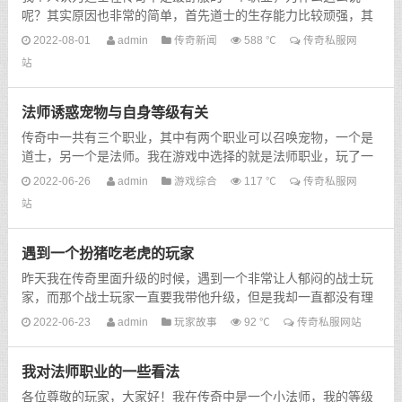
呢？其实原因也非常的简单，首先道士的生存能力比较顽强，其
次道士在游戏当中的消耗也是最低的，所以对于新手玩家来说，
2022-08-01
admin
传奇新闻
588 ℃
传奇私服网
这...
站
法师诱惑宠物与自身等级有关
传奇中一共有三个职业，其中有两个职业可以召唤宠物，一个是
道士，另一个是法师。我在游戏中选择的就是法师职业，玩了一
段时间的传奇以后，我才知道，法师诱惑宝宝和自身的等级是
2022-06-26
admin
游戏综合
117 ℃
传奇私服网
有...
站
遇到一个扮猪吃老虎的玩家
昨天我在传奇里面升级的时候，遇到一个非常让人郁闷的战士玩
家，而那个战士玩家一直要我带他升级，但是我却一直都没有理
他，因为我也是个战士玩家，而且我觉得战士这个职业本身升...
2022-06-23
admin
玩家故事
92 ℃
传奇私服网站
我对法师职业的一些看法
各位尊敬的玩家，大家好！我在传奇中是一个小法师，我的等级