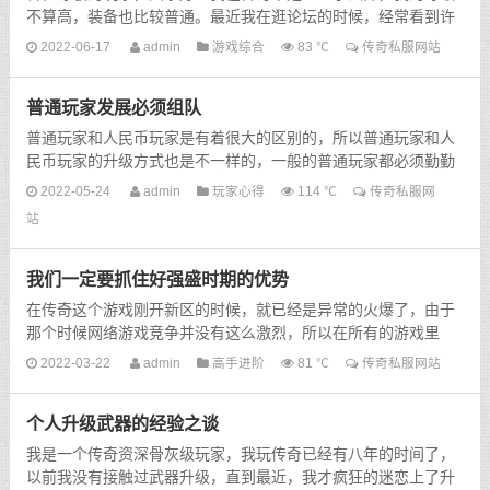
不算高，装备也比较普通。最近我在逛论坛的时候，经常看到许
多的文章，都是讨论法师职业的，法师这个职业虽然非常的脆
2022-06-17
admin
游戏综合
83 ℃
传奇私服网站
弱，但...
普通玩家发展必须组队
普通玩家和人民币玩家是有着很大的区别的，所以普通玩家和人
民币玩家的升级方式也是不一样的，一般的普通玩家都必须勤勤
恳恳的去打怪物升级，所以这个时候许多的普通玩家都会...
2022-05-24
admin
玩家心得
114 ℃
传奇私服网
站
我们一定要抓住好强盛时期的优势
在传奇这个游戏刚开新区的时候，就已经是异常的火爆了，由于
那个时候网络游戏竞争并没有这么激烈，所以在所有的游戏里
面，传奇就成了为数不多的经典网络游戏之一，而且传奇这个
2022-03-22
admin
高手进阶
81 ℃
传奇私服网站
游...
个人升级武器的经验之谈
我是一个传奇资深骨灰级玩家，我玩传奇已经有八年的时间了，
以前我没有接触过武器升级，直到最近，我才疯狂的迷恋上了升