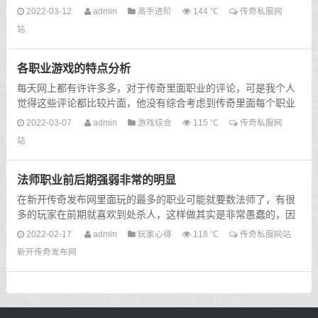
级武器，我已经升级了许多次的武器了，连我自己都不知道成
2022-03-12
admin
高手进阶
144 ℃
传奇私服网
功...
站
各职业游戏的特点分析
每天网上都有许许多多，对于传奇里面职业的评论，可是我个人
觉得这些评论都比较片面，他没有综合考虑到传奇里面每个职业
的优点和缺点，下面传奇私服网站就为大家详细的介绍一下...
2022-03-07
admin
游戏综合
115 ℃
传奇私服网
站
法师职业前后期强弱非常的明显
在新开传奇发布网里面玩的最多的职业可能就要数法师了，有很
多的玩家在前期就喜欢到处杀人，这样做其实是非常愚蠢的，因
为我们在玩法师的前期最主要的就是升级，只有赶快把我们...
2022-02-17
admin
玩家心得
118 ℃
传奇私服网站
新开传奇发布网