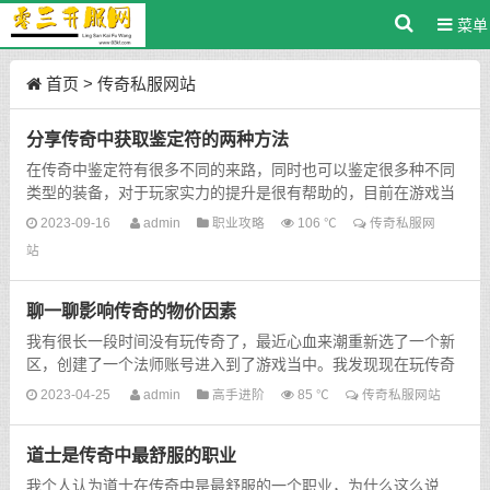
菜单
首页
>
传奇私服网站
分享传奇中获取鉴定符的两种方法
在传奇中鉴定符有很多不同的来路，同时也可以鉴定很多种不同
类型的装备，对于玩家实力的提升是很有帮助的，目前在游戏当
中获取鉴定符的方法有很多，比如说我们可以通过打怪，当...
2023-09-16
admin
职业攻略
106 ℃
传奇私服网
站
聊一聊影响传奇的物价因素
我有很长一段时间没有玩传奇了，最近心血来潮重新选了一个新
区，创建了一个法师账号进入到了游戏当中。我发现现在玩传奇
的玩家比起当年来说少了很多，不过相比起其他的网络游戏...
2023-04-25
admin
高手进阶
85 ℃
传奇私服网站
道士是传奇中最舒服的职业
我个人认为道士在传奇中是最舒服的一个职业，为什么这么说