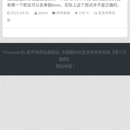
有哪一个职业可以去单挑boss，实际上这个观点并不是正确的，
道士这个职业就可以挑战一些boss，而且还不是非常困难的...
2022-04-01
admin
传奇新闻
158 ℃
变态传奇私
服
Powered By
新开传奇私服网站_中国最好的变态传奇发布网【零三开
服网】
网站地图
|