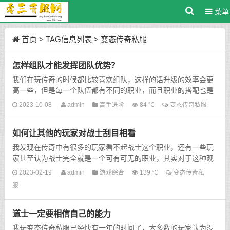
菜单
首页
> TAG信息列表 > 变态传奇私服
怎样组队才能发挥团队优势？
我们在玩传奇的时候都比较喜欢组队，这样的话升级的效率会更
高一些，但是每一个队伍都有不同的职业，而且职业的搭配也是
各不相同的，所以团队的效率也会有所区别，比如说整个团...
2023-10-08
admin
高手进阶
84 ℃
变态传奇私服
如何让其他的玩家对战士刮目相看
我发现在传奇中有很多的玩家看不起战士这个职业，还有一些玩
家甚至认为战士完全就是一个可有可无的职业，其实对于这种观
点我个人是不赞同的，因为我坚信战士职业总会有强大的...
2023-02-19
admin
游戏综合
139 ℃
变态传奇私
服
道士一定要相信自己的能力
我玩变态传奇私服已经快有一年的时间了，大多数的玩家认为没