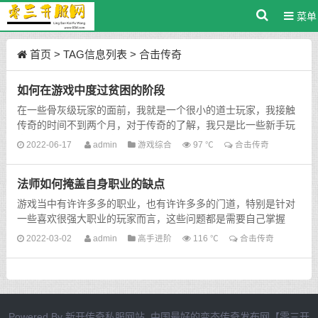
菜单
首页
> TAG信息列表 > 合击传奇
如何在游戏中度过贫困的阶段
在一些骨灰级玩家的面前，我就是一个很小的道士玩家，我接触
传奇的时间不到两个月，对于传奇的了解，我只是比一些新手玩
家要稍微好一点，在这两个月的时间里面，我发现游戏中升级
2022-06-17
admin
游戏综合
97 ℃
合击传奇
是...
法师如何掩盖自身职业的缺点
游戏当中有许许多多的职业，也有许许多多的门道，特别是针对
一些喜欢很强大职业的玩家而言，这些问题都是需要自己掌握
的，在传奇游戏里面，法师这个职业有着很炫酷的技能和招式，
2022-03-02
admin
高手进阶
116 ℃
合击传奇
但...
Powered By
新开传奇私服网站_中国最好的变态传奇发布网【零三开