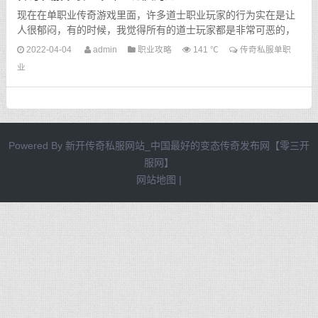
现在在单职业传奇游戏里面，许多道士职业玩家的行为实在是让
人很郁闷，有的时候，我觉得所有的道士玩家都是非常可恶的，
每次在关键的时候，可能你正在为即将到来的胜利取得成功而...
2022-04-04
admin
职业攻略
141 ℃
传奇私服单职
业
Powered By
新开传奇私服网站_中国最好的变态传奇发布网【零三开
服网】
网站地图
|