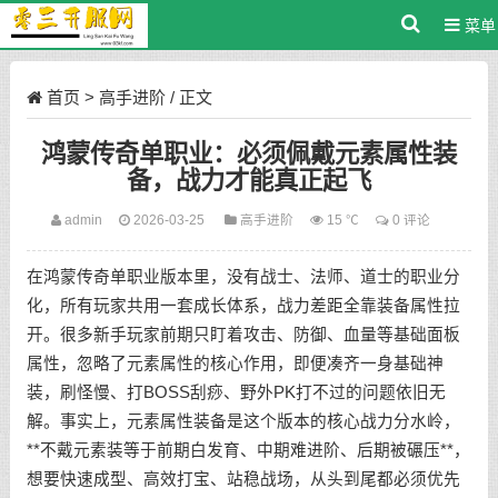
菜单
首页
>
高手进阶
/ 正文
鸿蒙传奇单职业：必须佩戴元素属性装
备，战力才能真正起飞
admin
2026-03-25
高手进阶
15 ℃
0 评论
在鸿蒙传奇单职业版本里，没有战士、法师、道士的职业分
化，所有玩家共用一套成长体系，战力差距全靠装备属性拉
开。很多新手玩家前期只盯着攻击、防御、血量等基础面板
属性，忽略了元素属性的核心作用，即便凑齐一身基础神
装，刷怪慢、打BOSS刮痧、野外PK打不过的问题依旧无
解。事实上，元素属性装备是这个版本的核心战力分水岭，
**不戴元素装等于前期白发育、中期难进阶、后期被碾压**，
想要快速成型、高效打宝、站稳战场，从头到尾都必须优先