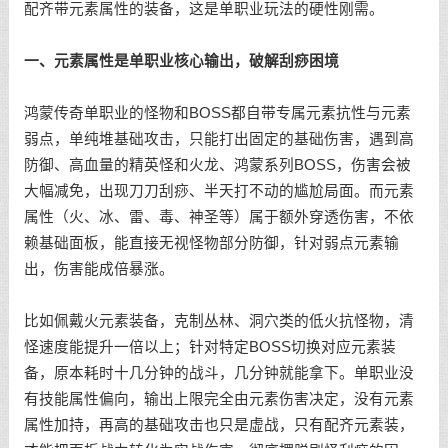
配齐带元素属性的装备，这是单职业玩法的硬性刚需。
一、元素属性是单职业核心输出，破解刮痧困境
鸿蒙传奇单职业的怪物和BOSS都自带专属元素抗性与元素
弱点，单纯堆基础攻击，只能打出固定的基础伤害，遇到高
防御、高血量的精英怪和火龙、鸿蒙系列BOSS，伤害会被
大幅减免，出现刀刀刮痧、半天打不动的尴尬局面。而元素
属性（火、冰、雷、毒、神圣等）属于额外穿透伤害，不依
赖基础面板，能直接无视怪物部分防御，针对弱点元素输
出，伤害能成倍暴涨。
比如佩戴火元素装备，克制丛林、洞穴类的低火抗怪物，清
怪速度能提升一倍以上；针对特定BOSS切换对应元素装
备，原本耗时十几分钟的战斗，几分钟就能拿下。单职业没
有技能属性偏向，输出上限完全由元素伤害决定，没有元素
属性加持，再高的基础攻击也只是虚战，只有配齐元素装，