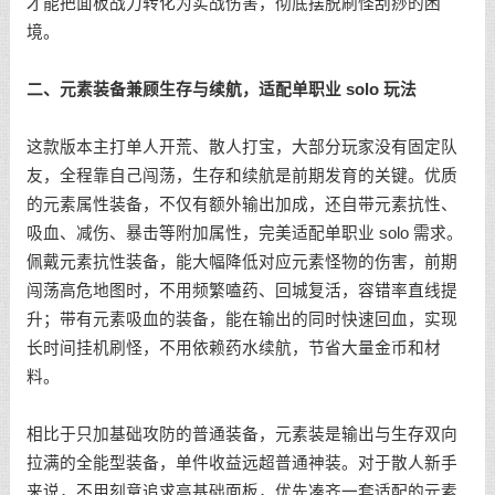
才能把面板战力转化为实战伤害，彻底摆脱刷怪刮痧的困
境。
二、元素装备兼顾生存与续航，适配单职业 solo 玩法
这款版本主打单人开荒、散人打宝，大部分玩家没有固定队
友，全程靠自己闯荡，生存和续航是前期发育的关键。优质
的元素属性装备，不仅有额外输出加成，还自带元素抗性、
吸血、减伤、暴击等附加属性，完美适配单职业 solo 需求。
佩戴元素抗性装备，能大幅降低对应元素怪物的伤害，前期
闯荡高危地图时，不用频繁嗑药、回城复活，容错率直线提
升；带有元素吸血的装备，能在输出的同时快速回血，实现
长时间挂机刷怪，不用依赖药水续航，节省大量金币和材
料。
相比于只加基础攻防的普通装备，元素装是输出与生存双向
拉满的全能型装备，单件收益远超普通神装。对于散人新手
来说，不用刻意追求高基础面板，优先凑齐一套适配的元素