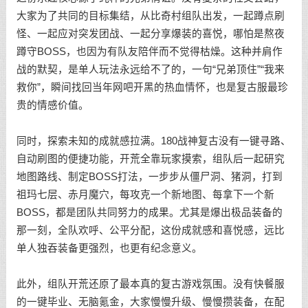
大家为了共同的目标集结，从比奇村组队出发，一起蹲点刷
怪、一起应对突发团战、一起分享爆装的喜悦，哪怕是熬夜
蹲守BOSS，也因为有队友陪伴而不觉得枯燥。这种并肩作
战的默契，是单人玩法永远给不了的，一句“兄弟顶住”“我来
救你”，瞬间找回当年网吧开黑的热血情怀，也是复古服最珍
贵的情感价值。
同时，探索未知的成就感拉满。180战神复古没有一键寻路、
自动刷图的便捷功能，开荒全靠玩家摸索，组队后一起研究
地图路线、制定BOSS打法，一步步从僵尸洞、猪洞，打到
祖玛七层、赤月魔穴，每攻克一个新地图、每拿下一个新
BOSS，都是团队共同努力的成果。尤其是爆出极品装备的
那一刻，全队欢呼、公平分配，这份成就感和喜悦感，远比
单人独吞装备更强烈，也更有纪念意义。
此外，组队开荒还原了最本真的复古游戏氛围。没有快餐服
的一键毕业、无脑氪金，大家慢慢升级、慢慢攒装备，在配