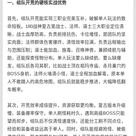
一、组队开荒的硬核实战优势
首先，组队开荒能实现三职业完美互补，破解单人玩法的致
命短板。180战神复古里战士、法师、道士三大职业定位清
晰，战士血厚防高，负责前排抗伤、卡位堵怪，是团队的坚
实肉盾；法师群体伤害爆炸，清怪效率拉满，负责远程输出
与范围压制；道士能加血、施毒、召唤神兽，兼顾续航与辅
助，还能探查怪物分布。单人玩法要么缺续航、要么缺爆
发，组队后各司其职，比如战士顶在祖玛寺庙、赤月巢穴的
BOSS身前，法师火墙清小怪，道士全程加血解毒，原本单
人不敢踏入的高危地图，组队后就能稳步推进，大幅降低翻
车概率。
其次，开荒效率成倍提升，资源获取更均衡。复古版本升级
慢、装备爆率保守，单人刷怪耗时久，遇到高级BOSS只能
望而却步，组队后不仅清怪速度快，还能分工刷不同点位，
经验和装备收益远高于单人。同时，组队能规避抢怪、被偷