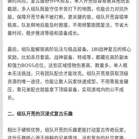
袭的风险，复古服野外PK频发，单人开荒很容易被其他玩家
截胡，多人组队既能守住辛苦打下的地图，也能合力对抗外
敌，保障开荒节奏不被打断。更关键的是，组队开荒容错率
极高，队友倒地后能及时救援，不用频繁跑图复活，节省大
量时间，稳步推进等级和装备成长。
最后，组队能解锁高阶玩法与极品装备。180战神复古的核心
奖励，比如赤月套装、战神装备、特戒等，都藏在高阶副本
和强力BOSS点位，这些区域怪物伤害高、数量多，单人根
本无法挑战，只有团队配合才能攻克。组队开荒是获取顶级
资源的唯一途径，也能让散人玩家快速成型，不用靠氪金碾
压，靠兄弟配合就能拿下顶级装备，实现游戏内的公平成
长。
二、组队开荒的沉浸式复古乐趣
相比于硬核优势，组队开荒的乐趣更能打动复古传奇玩家，
这份乐趣核心源于纯粹的兄弟情谊。没有复杂的社交套路，