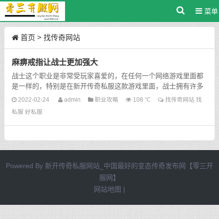
菜单
首页
>
找传奇网站
麻痹戒指让战士更加强大
战士这个职业是非常受玩家喜爱的，在任何一个网络游戏里面都
是一样的，特别是在新开传奇私服这款游戏里面，战士拥有许多
的拥护者，其中还有许许多多的人民币玩家，这些玩家们对战...
2022-02-24
admin
职业攻略
108 ℃
找传奇网站
找
私服
好私服
Powered By
新开传奇私服网站_中国最好的变态传奇发布网【零三开
服网】
网站地图
|