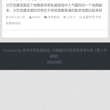
沙巴克藏宝阁这个地图是传奇私服游戏中人气最旺的一个地图副
本，沙巴克藏宝阁的优势在于经验值跟普通的副本地图比起来经
验值是两倍，单单是这些经验值就值得玩家们为之疯狂...
2022-02-19
admin
传奇新闻
118 ℃
私服传奇
传奇
私服发布站
Powered By
新开传奇私服网站_中国最好的变态传奇发布网【零三开
服网】
网站地图
|