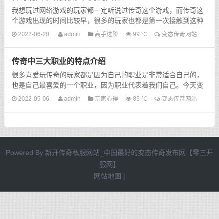
我想玩过网络游戏的玩家都一定听说过传奇这个游戏，而传奇这
个游戏出现的时间比较早，很多的玩家也都是第一次接触到这种
大型的网络游戏。第一次听到传奇，这个游戏是在学校里...
2022-06-20
admin
高手进阶
99 ℃
变态传奇网站
传奇中三大职业的特点介绍
很多喜爱玩传奇的玩家都是因为自己的职业是非常适合自己的，
也是自己最喜爱的一个职业，因为职业代表着我们自己。今天变
态传奇网站就为大家详细的介绍一下传奇里面各个职业的技...
2022-05-06
admin
玩家心得
89 ℃
变态传奇网站
Powered By
新开传奇私服网站_中国最好的变态传奇发布网【零三开
服网】
网站地图
|