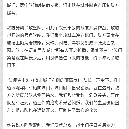
城门，医疗队随时待命支援，狙击队在城外制高点压制敌方
援兵。
我被分到了攻坚队，和几个默契十足的队友并肩作战。攻城
战开始的号角吹响，我们乘坐攻城车冲向城门。敌方玩家在
城墙上倾泻着技能，火球、闪电、毒雾交织成一张死亡之
网。队长在语音里大喊：“所有人开启护盾，跟着我冲！”我们
紧紧跟在队长身后，用身体挡住飞来的技能，终于冲到了城
门下。
“法师集中火力攻击城门右侧的薄弱点！”队长一声令下，几十
道冰咆哮同时砸向城门，城门瞬间出现裂痕。就在这时，敌
方的增援部队从侧面杀来，我们腹背受敌。危急关头，医疗
队及时赶到，道士们的治愈术光芒闪烁，我们的血量迅速回
升；狙击队也在远处开火，压制住了敌方的攻势。
趁着敌方阵型混乱，我们发起总攻。战士们挥舞着屠龙刀，