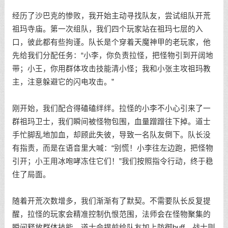
经历了沙巴克的惨败，我开始主动寻找队友，尝试组队开荒
祖玛寺庙。第一次组队，我们四个玩家站在祖玛七层的入
口，彼此都有些拘谨。队长是个穿着天魔神甲的老玩家，他
先给我们分配任务：“小李，你负责拉怪，把怪物引到开阔地
带；小王，你用群体攻击技能清小怪；我和小张主攻祖玛教
主，注意躲避它的闪电攻击。”
刚开始，我们配合得磕磕绊绊。拉怪的小李不小心引来了一
群祖玛卫士，我们瞬间被怪物包围，血量蹭蹭往下掉。道士
手忙脚乱地加血，却顾此失彼，导致一名队友倒下。队长没
有指责，而是在语音里大喊：“别慌！小李往左边跑，把怪物
引开；小王用冰咆哮冻住它们！”我们按照指令行动，终于稳
住了局面。
随着开荒次数增多，我们渐渐有了默契。不需要队长反复提
醒，拉怪的玩家会精准控制仇恨范围，法师会在怪物聚集的
瞬间释放群体技能，道士会提前给队友加上防御buff，战士则