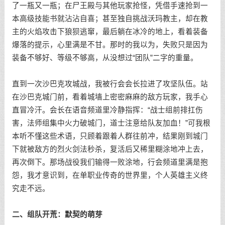
了一瓶又一瓶；在尸王殿与其他玩家抢怪，凭借手速抢到一
本高级技能书就沾沾自喜；甚至独自挑战沃玛教主，却在教
主的火焰攻击下狼狈逃窜，最后躺在冰冷的地上，看着装备
爆落的提示，心里满是不甘。那时的我以为，失败只是因为
装备不够好、等级不够高，从没想过“团队”二字的重量。
直到一次沙巴克攻城战，我被行会会长拉进了攻坚队伍。站
在沙巴克城门前，看着城墙上密密麻麻的敌方玩家，我手心
直冒冷汗。会长在语音频道里冷静指挥：“战士组前排扛伤
害，法师组集中火力破城门，道士注意给队友加血！”可我根
本听不懂这些术语，只顾着跟着人群往前冲，结果刚到城门
下就被敌方的烈火剑法秒杀，复活后又稀里糊涂地冲上去，
再次倒下。那场战役我们输得一败涂地，行会频道里满是抱
怨，我才意识到，在单职业传奇的世界里，个人英雄主义终
究走不远。
二、组队开荒：默契的萌芽