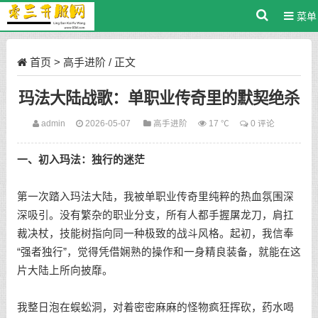
菜单
首页
>
高手进阶
/ 正文
玛法大陆战歌：单职业传奇里的默契绝杀
admin
2026-05-07
高手进阶
17 ℃
0 评论
一、初入玛法：独行的迷茫
第一次踏入玛法大陆，我被单职业传奇里纯粹的热血氛围深
深吸引。没有繁杂的职业分支，所有人都手握屠龙刀，肩扛
裁决杖，技能树指向同一种极致的战斗风格。起初，我信奉
“强者独行”，觉得凭借娴熟的操作和一身精良装备，就能在这
片大陆上所向披靡。
我整日泡在蜈蚣洞，对着密密麻麻的怪物疯狂挥砍，药水喝