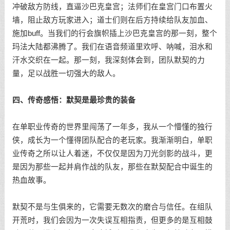
冲破敌方防线，直逼沙巴克皇宫；法师们在皇宫门口布置火
墙，阻止敌方玩家进入；道士们则在后方持续给队友加血、
施加buff。当我们的行会旗帜插上沙巴克皇宫的那一刻，整个
玛法大陆都沸腾了。我们在语音频道里欢呼、呐喊，泪水和
汗水交织在一起。那一刻，我深刻体会到，团队默契的力
量，足以战胜一切强大的敌人。
四、传奇感悟：默契是最珍贵的装备
在单职业传奇的世界里闯荡了一年多，我从一个懵懂的独行
侠，成长为一个懂得团队配合的老玩家。我渐渐明白，单职
业传奇之所以让人着迷，不仅仅是因为刀光剑影的战斗，更
是因为那些一起并肩作战的队友，那些在默契配合中诞生的
热血故事。
默契不是与生俱来的，它需要无数次的磨合与信任。在组队
开荒时，我们会因为一次失误互相指责，但更多的是互相鼓