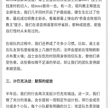
找准时机切入，给boss致命一击。有一次，祖玛教主释放出
全屏攻击，我们几乎同时开启了护盾技能，硬生生扛过了伤
害，最后成功将教主斩杀。看着屏幕上弹出的“恭喜击败祖玛
教主”提示，我们在语音频道里欢呼雀跃，那种成就感，是独
自打怪时从未有过的。
在组队的过程中，我们还养成了许多小习惯。比如，道士会
在队友背包里偷偷放上几捆疗伤药；法师会提前在怪物刷新
点布置火墙；战士会在危险时刻用身体挡住队友，替他们承
受伤害。这些看似微不足道的举动，却让我们的团队变得越
来越坚固。
三、沙巴克决战：默契的绽放
半年后，我们的行会再次发起沙巴克攻城战。这一次，我们
做了充分的准备。会长提前一周制定作战计划，将行会成员
分成多个小队，每个小队都有明确的分工：攻坚队负责突破